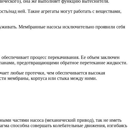
лического), она же выполняет функцию вытеснителя.
ь/над ней. Такие агрегаты могут работать с веществами,
служивать. Мембранные насосы исключительно проявили себя
 обеспечивает процесс перекачивания. Ее объем заключен
панами, предотвращающими обратное перетекание жидкости.
чает любые протечки, чем обеспечивается высокая
ости мембраны, корпуса или стыка между ними.
ыми частями насоса (механический привод), так не иметь
агма способна совершать колебательные движения, изгибаясь