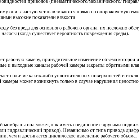
новидностей приводов (пневматического/механического/ гидрав
у они зачастую устанавливаются прямо на опорожняемую емкост
щими высокие показатели вязкости.
оду без вреда для основного рабочего органа, их несложно об
 насосы (когда существует вероятность повреждения среды).
ет рабочую камеру, принудительное изменение объема которой и
ые и выходные каналы рабочей камеры закрыты обратными кла
чает наличие каких-либо уплотнительных поверхностей и исклю
ей камеры может возникнуть только в случае нарушения целостн
й мембраны она может, как иметь соединение с другими подвижн
или гидравлический привод). Независимо от типа привода диафр
ии, чем и достигается циклическое изменение рабочего объема.