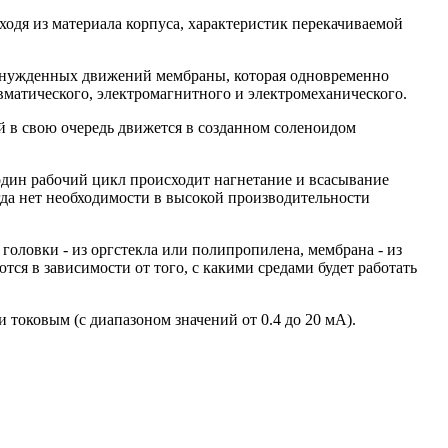
одя из материала корпуса, характеристик перекачиваемой
вынужденных движений мембраны, которая одновременно
вматического, электромагнитного и электромеханического.
й в свою очередь движется в созданном соленоидом
 один рабочий цикл происходит нагнетание и всасывание
да нет необходимости в высокой производительности
 головки - из оргстекла или полипропилена, мембрана - из
я в зависимости от того, с какими средами будет работать
оковым (с диапазоном значений от 0.4 до 20 мА).