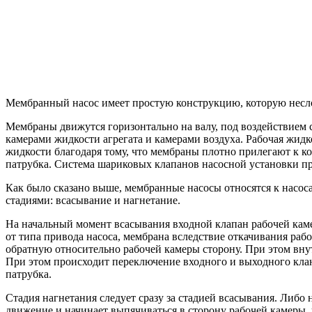
Мембранный насос имеет простую конструкцию, которую несл
Мембраны движутся горизонтально на валу, под воздействием
камерами жидкости агрегата и камерами воздуха. Рабочая жидк
жидкости благодаря тому, что мембраны плотно прилегают к к
патрубка. Система шариковых клапанов насосной установки пр
Как было сказано выше, мембранные насосы относятся к насос
стадиями: всасывание и нагнетание.
На начальный момент всасывания входной клапан рабочей камер
от типа привода насоса, мембрана вследствие откачивания раб
обратную относительно рабочей камеры сторону. При этом вну
При этом происходит переключение входного и выходного клан
патрубка.
Стадия нагнетания следует сразу за стадией всасывания. Либ
движение и начинает выпячиваться в сторону рабочей камеры,