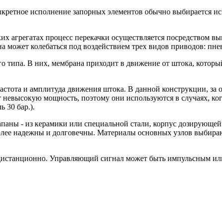
кретное исполнение запорных элементов обычно выбирается исх
их агрегатах процесс перекачки осуществляется посредством 
 может колебаться под воздействием трех видов приводов: пне
 типа. В них, мембрана приходит в движение от штока, которы
 частота и амплитуда движения штока. В данной конструкции, за
невысокую мощность, поэтому они используются в случаях, ког
 30 бар.).
лапаны - из керамики или специальной стали, корпус дозирующей
лее надежны и долговечны. Материалы основных узлов выбираютс
станционно. Управляющий сигнал может быть импульсным или т