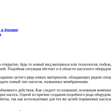
 в бензине
ч
бо открытие, будь то новый вид материала или технология, побу
ий. Подобная ситуация обстоит и в области насосного оборудов
озданию целого ряда новых материалов, обладающих рядом спец
здать новый тип насосов, названных мембранными.
бъемного действия. Как следует из названия, основным компон
и насоса. Одной из причин создания подобного рода оборудован
аботы, так как используемые для тех же целей поршневые насос