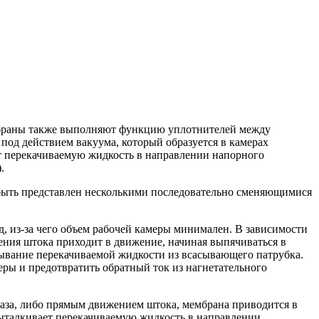
ембраны также выполняют функцию уплотнителей между
под действием вакуума, который образуется в камерах
ют перекачиваемую жидкость в направлении напорного
.
 быть представлен несколькими последовательно сменяющимися
, из-за чего объем рабочей камеры минимален. В зависимости
ения штока приходит в движение, начиная выпячиваться в
сывание перекачиваемой жидкости из всасывающего патрубка.
еры и предотвратить обратный ток из нагнетательного
 газа, либо прямым движением штока, мембрана приводится в
выталкивает перекачиваемую жидкость в направлении