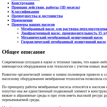
Конструкция
Принцип действия, работы (3D модель)
Классификация
Преимущества и достоинства
Применение
Примеры наших насосов
Мембранный насос для раствора перхлорэтилена
Диафрагменный насос, производительность 35 л/
Механический мембранный дозирующий насос
Гидравлический мембранный дозирующий насос
Общее описание
Современная ситуация в науке и техники такова, что какое-ли
имеющегося оборудования или технологии с учетом новых знан
Развитие органической химии и химии полимеров привело к с
насосному оборудованию мембранная технология позволила со
По принципу работы мембранные насосы относятся к насосам о
попутно она же единственный подвижный элемент в конструкци
вязкие и абразивные среды и при этом иметь высокий ресурс р
перекачиваемой среды.