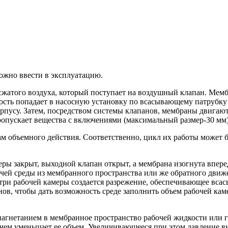
ожно ввести в эксплуатацию.
 сжатого воздуха, который поступает на воздушный клапан. М
ость попадает в насосную установку по всасывающему патрубку 
орпусу. Затем, посредством системы клапанов, мембраны двига
опускает вещества с включениями (максимальный размер-30 мм)
ам объемного действия. Соответственно, цикл их работы может
ы закрыт, выходной клапан открыт, а мембрана изогнута вперед
очей среды из мембранного пространства или же обратного движ
три рабочей камеры создается разрежение, обеспечивающее вса
ов, чтобы дать возможность среде заполнить объем рабочей кам
о нагнетанием в мембранное пространство рабочей жидкости или
 чем уменьшает ее объем. Увеличивающееся при этом давление 