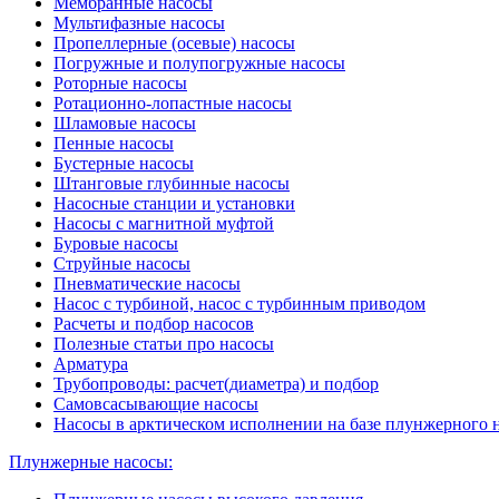
Мембранные насосы
Мультифазные насосы
Пропеллерные (осевые) насосы
Погружные и полупогружные насосы
Роторные насосы
Ротационно-лопастные насосы
Шламовые насосы
Пенные насосы
Бустерные насосы
Штанговые глубинные насосы
Насосные станции и установки
Насосы с магнитной муфтой
Буровые насосы
Струйные насосы
Пневматические насосы
Насос с турбиной, насос с турбинным приводом
Расчеты и подбор насосов
Полезные статьи про насосы
Арматура
Трубопроводы: расчет(диаметра) и подбор
Самовсасывающие насосы
Насосы в арктическом исполнении на базе плунжерного 
Плунжерные насосы: